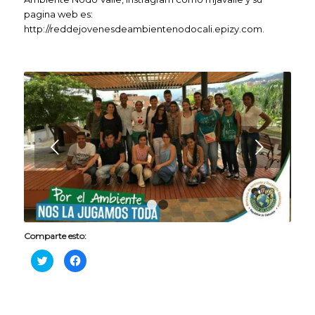
pagina web es:
http://reddejovenesdeambientenodocali.epizy.com
.
Posterior
1
2
Comparte esto:
H
H
a
a
z
z
c
c
l
l
i
i
c
c