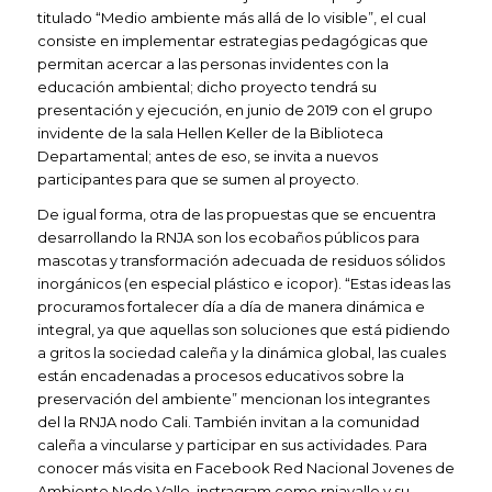
titulado “Medio ambiente más allá de lo visible”, el cual
consiste en implementar estrategias pedagógicas que
permitan acercar a las personas invidentes con la
educación ambiental; dicho proyecto tendrá su
presentación y ejecución, en junio de 2019 con el grupo
invidente de la sala Hellen Keller de la Biblioteca
Departamental; antes de eso, se invita a nuevos
participantes para que se sumen al proyecto.
De igual forma, otra de las propuestas que se encuentra
desarrollando la RNJA son los ecobaños públicos para
mascotas y transformación adecuada de residuos sólidos
inorgánicos (en especial plástico e icopor). “Estas ideas las
procuramos fortalecer día a día de manera dinámica e
integral, ya que aquellas son soluciones que está pidiendo
a gritos la sociedad caleña y la dinámica global, las cuales
están encadenadas a procesos educativos sobre la
preservación del ambiente” mencionan los integrantes
del la RNJA nodo Cali. También invitan a la comunidad
caleña a vincularse y participar en sus actividades. Para
conocer más visita en Facebook Red Nacional Jovenes de
Ambiente Nodo Valle, instragram como rnjavalle y su